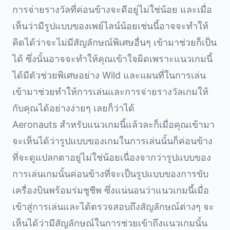
การจ่ายรางวัลที่ค่อนข้างจะดีอยู่ไม่ใช่น้อย และเมื่อ
เห็นว่ามีรูปแบบของเพย์ไลน์น้อยเช่นนี้อาจจะทำให้
คิดได้ว่าจะไม่มีสัญลักษณ์พิเศษอื่นๆ เข้ามาช่วยก็เป็น
ได้ ซึ่งนั้นอาจจะทำให้คุณเข้าใจผิดเพราะแนวเกมนี้
ได้มีตัวช่วยพิเศษอย่าง Wild และแผนที่ในการเล่น
เข้ามาช่วยทำให้การเล่นและการจ่ายรางวัลเกมให้
กับคุณได้อย่างง่ายๆ เลยก็ว่าได้
Aeronauts สำหรับแนวเกมนี้แล้วละก็เมื่อคุณเข้ามา
จะเห็นได้ว่ารูปแบบของเกมในการเล่นนั้นก็ค่อนข้าง
ที่จะดูแปลกตาอยู่ไม่ใช่น้อยเนื่องจากว่ารูปแบบของ
การเล่นเกมนั้นค่อนข้างที่จะเป็นรูปแบบของการขับ
เครื่องบินพร้อมร่มชูชีพ ซึ่งแน่นอนว่าแนวเกมนี้เมื่อ
เข้าสู่การเล่นและได้ตรวจสอบถึงสัญลักษณ์ต่างๆ จะ
เห็นได้ว่ามีสัญลักษณ์ในการช่วยเข้าถึงแนวเกมนั้น