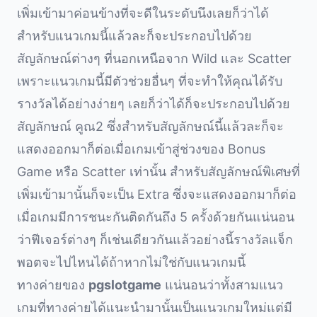
เพิ่มเข้ามาค่อนข้างที่จะดีในระดับนึงเลยก็ว่าได้
สำหรับแนวเกมนี้แล้วละก็จะประกอบไปด้วย
สัญลักษณ์ต่างๆ ที่นอกเหนือจาก Wild และ Scatter
เพราะแนวเกมนี้มีตัวช่วยอื่นๆ ที่จะทำให้คุณได้รับ
รางวัลได้อย่างง่ายๆ เลยก็ว่าได้ก็จะประกอบไปด้วย
สัญลักษณ์ คูณ2 ซึ่งสำหรับสัญลักษณ์นี้แล้วละก็จะ
แสดงออกมาก็ต่อเมื่อเกมเข้าสู่ช่วงของ Bonus
Game หรือ Scatter เท่านั้น สำหรับสัญลักษณ์พิเศษที่
เพิ่มเข้ามานั้นก็จะเป็น Extra ซึ่งจะแสดงออกมาก็ต่อ
เมื่อเกมมีการชนะกันติดกันถึง 5 ครั้งด้วยกันแน่นอน
ว่าฟีเจอร์ต่างๆ ก็เช่นเดียวกันแล้วอย่างนี้รางวัลแจ็ก
พอตจะไปไหนได้ถ้าหากไม่ใช่กับแนวเกมนี้
ทางค่ายของ
pgslotgame
แน่นอนว่าทั้งสามแนว
เกมที่ทางค่ายได้แนะนำมานั้นเป็นแนวเกมใหม่แต่มี