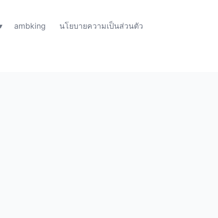
ambking
นโยบายความเป็นส่วนตัว