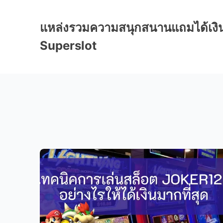
Skip
to
แหล่งรวมความสนุกสนานแถมได้เงินต
content
Superslot