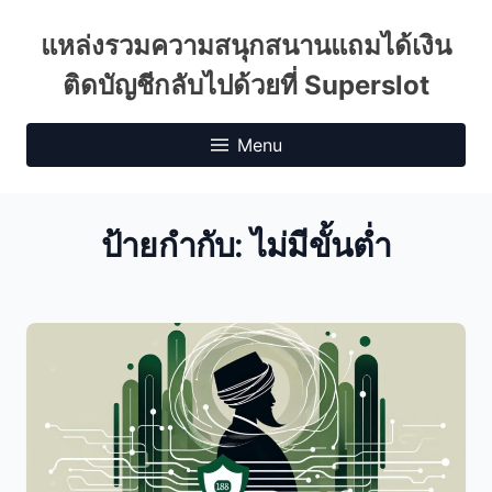
Skip
to
แหล่งรวมความสนุกสนานแถมได้เงิน
content
ติดบัญชีกลับไปด้วยที่ Superslot
Menu
ป้ายกำกับ:
ไม่มีขั้นต่ำ