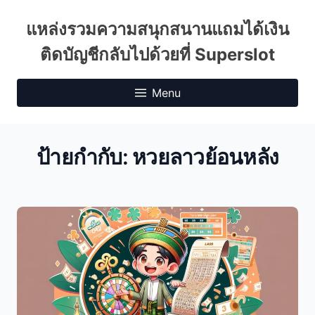
Skip
to
แหล่งรวมความสนุกสนานแถมได้เงิน
content
ติดบัญชีกลับไปด้วยที่ Superslot
Menu
ป้ายกำกับ:
หวยลาวย้อนหลัง