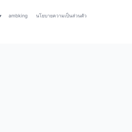
ambking
นโยบายความเป็นส่วนตัว