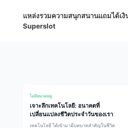
Skip
to
แหล่งรวมความสนุกสนานแถมได้เงินต
content
Superslot
ไม่มีหมวดหมู่
เจาะลึกเทคโนโลยี: อนาคตที่
เปลี่ยนแปลงชีวิตประจำวันของเรา
เทคโนโลยี ได้เข้ามามีบทบาทสำคัญในชีวิต