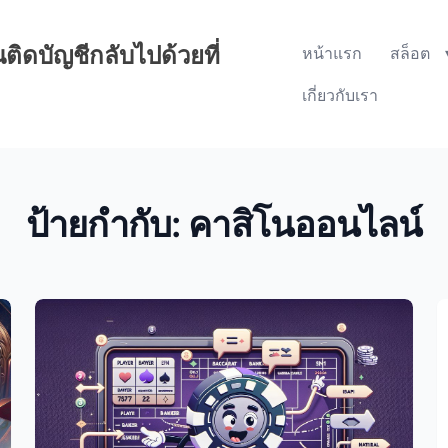
ิดบัญชีกลับไปด้วยที่
หน้าแรก
สล็อต
เกี่ยวกับเรา
ป้ายกำกับ:
คาสิโนออนไลน์