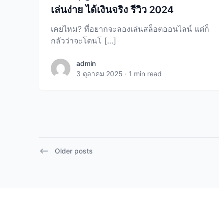
เล่นง่าย ได้เงินจริง รีวิว 2024
เคยไหม? ที่อยากจะลองเล่นสล็อตออนไลน์ แต่ก็
กลัวว่าจะโดนโ […]
admin
admin
3 ตุลาคม 2025
·
1 min read
Posts
Older posts
pagination