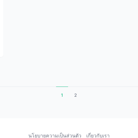
1
2
นโยบายความเป็นส่วนตัว
เกี่ยวกับเรา