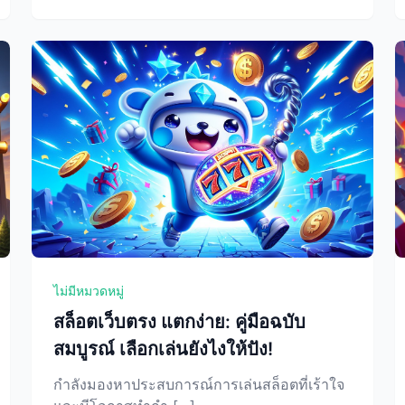
ไม่มีหมวดหมู่
สล็อตเว็บตรง แตกง่าย: คู่มือฉบับ
สมบูรณ์ เลือกเล่นยังไงให้ปัง!
กำลังมองหาประสบการณ์การเล่นสล็อตที่เร้าใจ