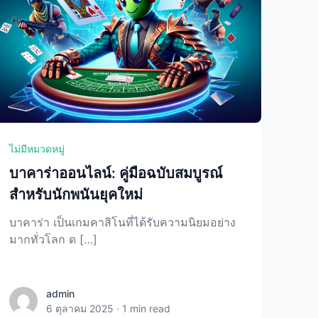
ไม่มีหมวดหมู่
บาคาร่าออนไลน์: คู่มือฉบับสมบูรณ์
สำหรับนักพนันยุคใหม่
บาคาร่า เป็นเกมคาสิโนที่ได้รับความนิยมอย่าง
มากทั่วโลก ด […]
admin
admin
6 ตุลาคม 2025
·
1 min read