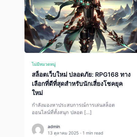
ไม่มีหมวดหมู่
สล็อตเว็บใหม่ ปลอดภัย: RPG168 ทาง
เลือกที่ดีที่สุดสำหรับนักเสี่ยงโชคยุค
ใหม่
กำลังมองหาประสบการณ์การเล่นสล็อต
ออนไลน์ที่ทั้งสนุก ปลอด […]
admin
admin
13 ตุลาคม 2025
·
1 min read