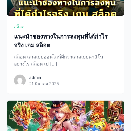
สล็อต
แนะนำช่องทางในการลงทุนที่ได้กำไร
จริง เกม สล็อต
สล็อต เล่นแบบออนไลน์ดีกว่าเล่นแบบคาสิโน
อย่างไร สล็อต เป […]
admin
admin
21 มีนาคม 2025