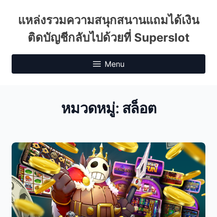
Skip
to
แหล่งรวมความสนุกสนานแถมได้เงิน
content
ติดบัญชีกลับไปด้วยที่ Superslot
Menu
หมวดหมู่:
สล็อต