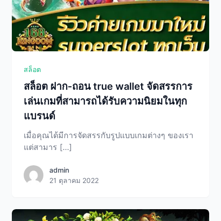
สล็อต
สล็อต ฝาก-ถอน true wallet จัดสรรการ
เล่นเกมที่สามารถได้รับความนิยมในทุก
แบรนด์
เมื่อคุณได้มีการจัดสรรกับรูปแบบเกมต่างๆ ของเรา
แต่สามาร […]
admin
admin
21 ตุลาคม 2022