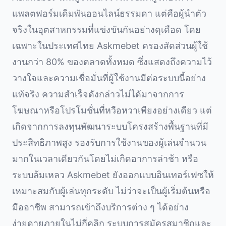
แพลตฟอร์มเดิมพันออนไลน์ธรรมดา แต่คือผู้นำตัว
จริงในอุตสาหกรรมที่แข่งขันกันอย่างดุเดือด โดย
เฉพาะในประเทศไทย Askmebet ครองสัดส่วนผู้ใช้
งานกว่า 80% ของตลาดทั้งหมด ซึ่งแสดงถึงความไว้
วางใจและความเชื่อมั่นที่ผู้ใช้งานมีต่อระบบนี้อย่าง
แท้จริง ความสำเร็จดังกล่าวไม่ได้มาจากการ
โฆษณาหรือโปรโมชั่นที่หวือหวาเพียงอย่างเดียว แต่
เกิดจากการลงทุนพัฒนาระบบโครงสร้างพื้นฐานที่มี
ประสิทธิภาพสูง รองรับการใช้งานของผู้เล่นจำนวน
มากในเวลาเดียวกันโดยไม่เกิดอาการล่าช้า หรือ
ระบบล้มเหลว Askmebet ยังออกแบบอินเทอร์เฟซให้
เหมาะสมกับผู้เล่นทุกระดับ ไม่ว่าจะเป็นผู้เริ่มต้นหรือ
มืออาชีพ สามารถเข้าถึงบริการต่าง ๆ ได้อย่าง
ง่ายดายภายในไม่กี่คลิก ระบบการสมัครสมาชิกและ