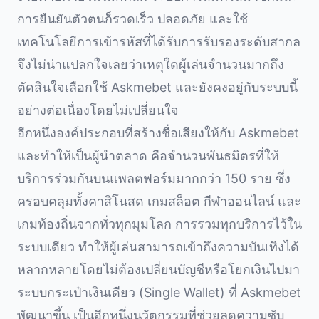
การยืนยันตัวตนก็รวดเร็ว ปลอดภัย และใช้
เทคโนโลยีการเข้ารหัสที่ได้รับการรับรองระดับสากล
จึงไม่น่าแปลกใจเลยว่าเหตุใดผู้เล่นจำนวนมากถึง
ตัดสินใจเลือกใช้ Askmebet และยังคงอยู่กับระบบนี้
อย่างต่อเนื่องโดยไม่เปลี่ยนใจ
อีกหนึ่งองค์ประกอบที่สร้างชื่อเสียงให้กับ Askmebet
และทำให้เป็นผู้นำตลาด คือจำนวนพันธมิตรที่ให้
บริการร่วมกันบนแพลตฟอร์มมากกว่า 150 ราย ซึ่ง
ครอบคลุมทั้งคาสิโนสด เกมสล็อต กีฬาออนไลน์ และ
เกมท้องถิ่นจากทั่วทุกมุมโลก การรวมทุกบริการไว้ใน
ระบบเดียว ทำให้ผู้เล่นสามารถเข้าถึงความบันเทิงได้
หลากหลายโดยไม่ต้องเปลี่ยนบัญชีหรือโยกเงินไปมา
ระบบกระเป๋าเงินเดียว (Single Wallet) ที่ Askmebet
พัฒนาขึ้น เป็นอีกหนึ่งนวัตกรรมที่ช่วยลดความซับ