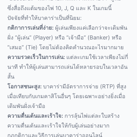
ซึ่งสื่อถึงแต้มของไพ่ 10, J, Q และ K ในเกมนี้
ปัจจัยที่ทำให้บาคาร่าเป็นที่นิยม:
กติกาการเล่นที่ง่าย:
ผู้เล่นเพียงแค่เลือกว่าจะเดิมพัน
ฝั่ง “ผู้เล่น” (Player) หรือ “เจ้ามือ” (Banker) หรือ
“เสมอ” (Tie) โดยไม่ต้องคิดคำนวณอะไรมากมาย
ความรวดเร็วในการเล่น:
แต่ละเกมใช้เวลาเพียงไม่กี่
นาที ทำให้ผู้เล่นสามารถเล่นได้หลายรอบในเวลาอัน
สั้น
โอกาสชนะสูง:
บาคาร่ามีอัตราการจ่าย (RTP) ที่สูง
เมื่อเทียบกับเกมคาสิโนอื่นๆ โดยเฉพาะอย่างยิ่งเมื่อ
เดิมพันฝั่งเจ้ามือ
ความตื่นเต้นและเร้าใจ:
การลุ้นไพ่แต่ละใบสร้าง
ความตื่นเต้นและเร้าใจให้กับผู้เล่นอย่างมาก
กฎกติกาและวิธีการเล่นบาคาร่าออนไลน์