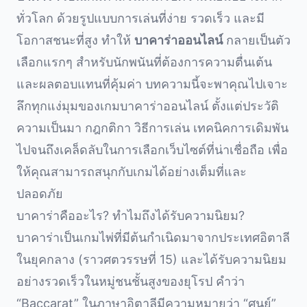
ทั่วโลก ด้วยรูปแบบการเล่นที่ง่าย รวดเร็ว และมี
โอกาสชนะที่สูง ทำให้
บาคาร่าออนไลน์
กลายเป็นตัว
เลือกแรกๆ สำหรับนักพนันที่ต้องการความตื่นเต้น
และผลตอบแทนที่คุ้มค่า บทความนี้จะพาคุณไปเจาะ
ลึกทุกแง่มุมของเกมบาคาร่าออนไลน์ ตั้งแต่ประวัติ
ความเป็นมา กฎกติกา วิธีการเล่น เทคนิคการเดิมพัน
ไปจนถึงเคล็ดลับในการเลือกเว็บไซต์ที่น่าเชื่อถือ เพื่อ
ให้คุณสามารถสนุกกับเกมได้อย่างเต็มที่และ
ปลอดภัย
บาคาร่าคืออะไร? ทำไมถึงได้รับความนิยม?
บาคาร่าเป็นเกมไพ่ที่มีต้นกำเนิดมาจากประเทศอิตาลี
ในยุคกลาง (ราวศตวรรษที่ 15) และได้รับความนิยม
อย่างรวดเร็วในหมู่ชนชั้นสูงของยุโรป คำว่า
“Baccarat” ในภาษาอิตาลีมีความหมายว่า “ศูนย์”